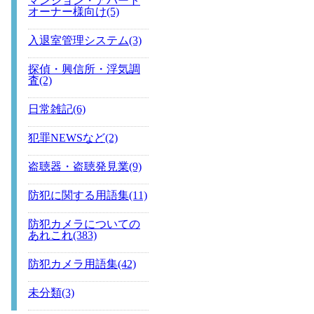
マンション・アパート
オーナー様向け(5)
入退室管理システム(3)
探偵・興信所・浮気調
査(2)
日常雑記(6)
犯罪NEWSなど(2)
盗聴器・盗聴発見業(9)
防犯に関する用語集(11)
防犯カメラについての
あれこれ(383)
防犯カメラ用語集(42)
未分類(3)