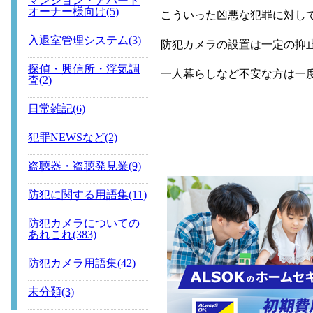
マンション・アパート
オーナー様向け(5)
こういった凶悪な犯罪に対し
入退室管理システム(3)
防犯カメラの設置は一定の抑
探偵・興信所・浮気調
一人暮らしなど不安な方は一
査(2)
日常雑記(6)
犯罪NEWSなど(2)
盗聴器・盗聴発見業(9)
防犯に関する用語集(11)
防犯カメラについての
あれこれ(383)
防犯カメラ用語集(42)
未分類(3)