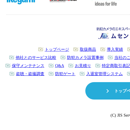
トップページ
取扱商品
導入実績
他社とのサービス比較
防犯カメラ設置事例
当社の
保守メンテナンス
Q&A
お見積り
特定商取引表
盗聴・盗撮調査
防犯ゲート
入退室管理システム
トップ
(C) JIS Ser